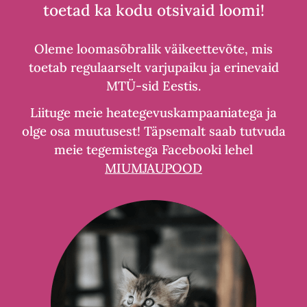
ja
toetad ka kodu otsivaid loomi!
vaarikatega
8x85ml
Oleme loomasõbralik väikeettevõte, mis
kogus
toetab regulaarselt varjupaiku ja erinevaid
MTÜ-sid Eestis.
Liituge meie heategevuskampaaniatega ja
olge osa muutusest! Täpsemalt saab tutvuda
meie tegemistega Facebooki lehel
MIUMJAUPOOD