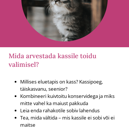
Mida arvestada kassile toidu
valimisel?
Millises eluetapis on kass? Kassipoeg,
täiskasvanu, seenior?
Kombineeri kuivtoitu konservidega ja miks
mitte vahel ka maiust pakkuda
Leia enda rahakotile sobiv lahendus
Tea, mida vältida – mis kassile ei sobi või ei
maitse