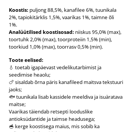
Koostis:
puljong 88,5%, kanafilee 6%, tuunikala
2%, tapiokitärklis 1,5%, vaarikas 1%, taimne õli
1%.
Analüütilised koostisosad:
niiskus 95,0% (max),
toortuhk 2,0% (max), toorproteiin 1,5% (min),
toorkiud 1,0% (max), toorrasv 0,5% (min).
Toote eelised:
💧 toetab igapäevast vedelikutarbimist ja
seedimise heaolu;
🍗 sisaldab õrna päris kanafileed maitsva tekstuuri
jaoks;
🐟 tuunikala lisab kassidele meeldiva ja isuäratava
maitse;
Vaarikas täiendab retsepti looduslike
antioksüdantide ja taimse headusega;
🥣 kerge koostisega maius, mis sobib ka