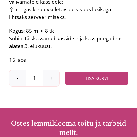
valivamatele kassidele;
🥄 mugav korduvsuletav purk koos lusikaga
lihtsaks serveerimiseks.
Kogus: 85 ml × 8 tk
Sobib: täiskasvanud kassidele ja kassipoegadele
alates 3. elukuust.
16 laos
LISA KORVI
Uniq
Pets
Happy
Belly
jook
kassidele
Ostes lemmiklooma toitu ja tarbeid
kana,
meilt,
tuunikala