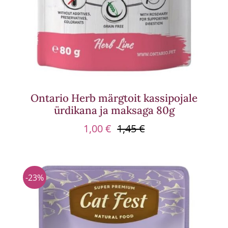
Ontario Herb märgtoit kassipojale
ürdikana ja maksaga 80g
1,00
€
1,45
€
Algne
Praegune
hind
hind
oli:
on:
1,45 €.
1,00 €.
-23%