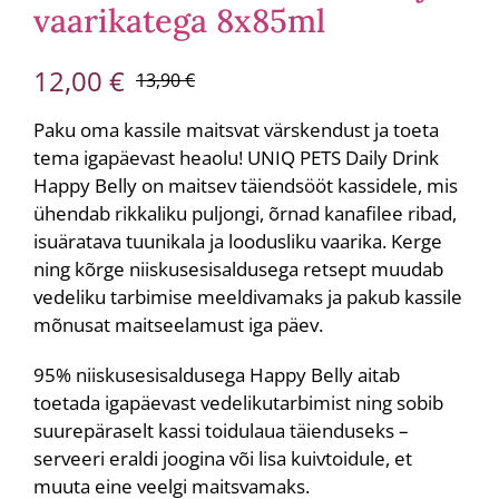
vaarikatega 8x85ml
12,00
€
13,90
€
Algne
Praegune
hind
hind
Paku oma kassile maitsvat värskendust ja toeta
tema igapäevast heaolu! UNIQ PETS Daily Drink
oli:
on:
Happy Belly on maitsev täiendsööt kassidele, mis
13,90 €.
12,00 €.
ühendab rikkaliku puljongi, õrnad kanafilee ribad,
isuäratava tuunikala ja loodusliku vaarika. Kerge
ning kõrge niiskusesisaldusega retsept muudab
vedeliku tarbimise meeldivamaks ja pakub kassile
mõnusat maitseelamust iga päev.
95% niiskusesisaldusega Happy Belly aitab
toetada igapäevast vedelikutarbimist ning sobib
suurepäraselt kassi toidulaua täienduseks –
serveeri eraldi joogina või lisa kuivtoidule, et
muuta eine veelgi maitsvamaks.