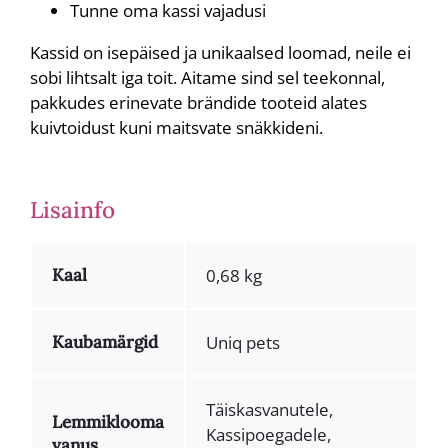
Tunne oma kassi vajadusi
Kassid on isepäised ja unikaalsed loomad, neile ei
sobi lihtsalt iga toit. Aitame sind sel teekonnal,
pakkudes erinevate brändide tooteid alates
kuivtoidust kuni maitsvate snäkkideni.
Lisainfo
Kaal
0,68 kg
Kaubamärgid
Uniq pets
Täiskasvanutele,
Lemmiklooma
Kassipoegadele,
vanus