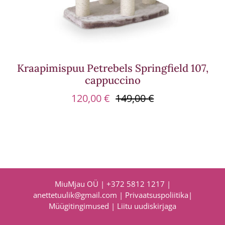
Kraapimispuu Petrebels Springfield 107,
cappuccino
120,00
€
149,00
€
Algne
Praegune
hind
hind
oli:
on:
149,00 €.
120,00 €.
MiuMjau OÜ |
+372 5812 1217
|
anettetuulik@gmail.com
|
Privaatsuspoliitika
|
Müügitingimused
|
Liitu uudiskirjaga