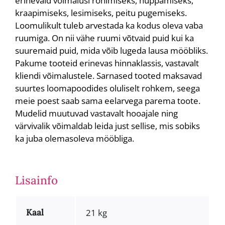
erinevaid võimalusi ronimiseks, hüppamiseks,
kraapimiseks, lesimiseks, peitu pugemiseks.
Loomulikult tuleb arvestada ka kodus oleva vaba
ruumiga. On nii vähe ruumi võtvaid puid kui ka
suuremaid puid, mida võib lugeda lausa mööbliks.
Pakume tooteid erinevas hinnaklassis, vastavalt
kliendi võimalustele. Sarnased tooted maksavad
suurtes loomapoodides oluliselt rohkem, seega
meie poest saab sama eelarvega parema toote.
Mudelid muutuvad vastavalt hooajale ning
värvivalik võimaldab leida just sellise, mis sobiks
ka juba olemasoleva mööbliga.
Lisainfo
Kaal
21 kg