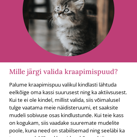
Mille järgi valida kraapimispuud?
Palume kraapimispuu valikul kindlasti lähtuda
eelkõige oma kassi suurusest ning ka aktiivsusest.
Kui te ei ole kindel, millist valida, siis võimalusel
tulge vaatama meie näidisteruumi, et saaksite
mudeli sobivuse osas kindlustunde. Kui teie kass
on kogukam, siis vaadake suuremate mudelite
poole, kuna need on stabiilsemad ning seeläbi ka