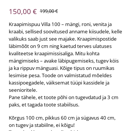
150,00
€
199,00
€
Algne
Praegune
hind
hind
Kraapimispuu Villa 100 – mängi, roni, venita ja
kraabi, sellised soovitused anname kiisudele, kelle
oli:
on:
valikuks saab just see majake. Kraapimispostide
199,00 €.
150,00 €.
läbimõõt on 9 cm ning kaetud terves ulatuses
kvaliteetse kraapimissisaliga. Mitu kohta
mängimiseks – avake läbipugemiseks, tugev köis
ja ka rippuv mänguasi. Kõige tipus on ruumikas
lesimise pesa. Toode on valmistatud mõeldes
kassipoegadele, väiksemat tüüpi kassidele ja
seenioritele.
Pane tähele, et toote põhi on tugevdatud ja 3 cm
paks, et tagada toote stabiilsus.
Kõrgus 100 cm, pikkus 60 cm ja sügavus 40 cm,
on tugev ja stabiilne, ei kõigu!