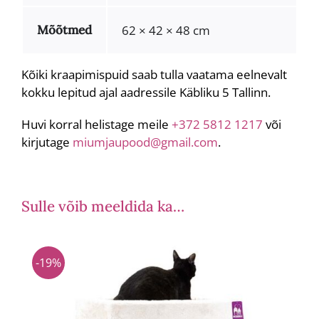
Mõõtmed
62 × 42 × 48 cm
Kõiki kraapimispuid saab tulla vaatama eelnevalt
kokku lepitud ajal aadressile Käbliku 5 Tallinn.
Huvi korral helistage meile
+372 5812 1217
või
kirjutage
miumjaupood@gmail.com
.
Sulle võib meeldida ka…
-19%