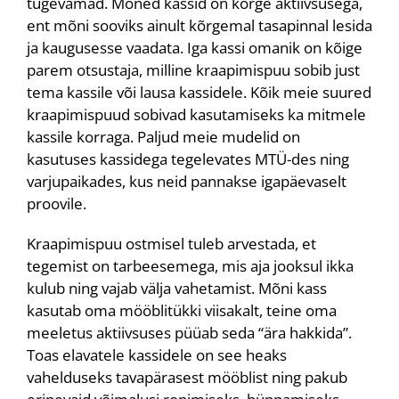
tugevamad. Mõned kassid on kõrge aktiivsusega,
ent mõni sooviks ainult kõrgemal tasapinnal lesida
ja kaugusesse vaadata. Iga kassi omanik on kõige
parem otsustaja, milline kraapimispuu sobib just
tema kassile või lausa kassidele. Kõik meie suured
kraapimispuud sobivad kasutamiseks ka mitmele
kassile korraga. Paljud meie mudelid on
kasutuses kassidega tegelevates MTÜ-des ning
varjupaikades, kus neid pannakse igapäevaselt
proovile.
Kraapimispuu ostmisel tuleb arvestada, et
tegemist on tarbeesemega, mis aja jooksul ikka
kulub ning vajab välja vahetamist. Mõni kass
kasutab oma mööblitükki viisakalt, teine oma
meeletus aktiivsuses püüab seda “ära hakkida”.
Toas elavatele kassidele on see heaks
vahelduseks tavapärasest mööblist ning pakub