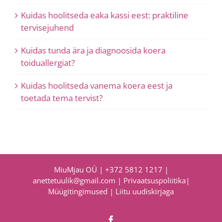
Kuidas hoolitseda eaka kassi eest: praktiline
tervisejuhend
Kuidas tunda ära ja diagnoosida koera
toiduallergiat?
Kuidas hoolitseda vanema koera eest ja
toetada tema tervist?
MiuMjau OÜ |
+372 5812 1217
|
anettetuulik@gmail.com
|
Privaatsuspoliitika
|
Müügitingimused
|
Liitu uudiskirjaga
Facebook