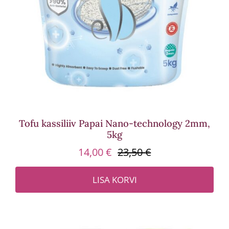
Tofu kassiliiv Papai Nano-technology 2mm,
5kg
14,00
€
23,50
€
Algne
Praegune
hind
hind
LISA KORVI
oli:
on:
23,50 €.
14,00 €.