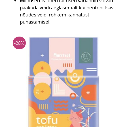
Miinused: Mõned taimsed variandid võivad
paakuda veidi aeglasemalt kui bentoniitsavi,
nõudes veidi rohkem kannatust
puhastamisel.
-28%