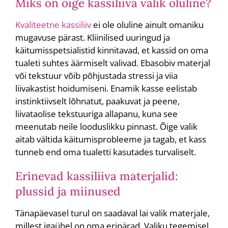
Miks on õige kassiliiva valik oluline?
Kvaliteetne kassiliiv
ei ole oluline ainult omaniku
mugavuse pärast. Kliinilised uuringud ja
käitumisspetsialistid kinnitavad, et kassid on oma
tualeti suhtes äärmiselt valivad. Ebasobiv materjal
või tekstuur võib põhjustada stressi ja viia
liivakastist hoidumiseni. Enamik kasse eelistab
instinktiivselt lõhnatut, paakuvat ja peene,
liivataolise tekstuuriga allapanu, kuna see
meenutab neile looduslikku pinnast. Õige valik
aitab vältida käitumisprobleeme ja tagab, et kass
tunneb end oma tualetti kasutades turvaliselt.
Erinevad kassiliiva materjalid:
plussid ja miinused
Tänapäevasel turul on saadaval lai valik materjale,
millest igaühel on oma eripärad. Valiku tegemisel