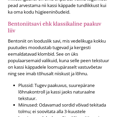
pead arvestama nii kassi käppade tundlikkust kui
ka oma kodu hügieeninõudeid.
Bentoniitsavi ehk klassikaline paakuv
liiv
Bentoniit on looduslik savi, mis vedelikuga kokku
puutudes moodustab tugevad ja kergesti
eemaldatavad klombid. See on üks
populaarsemaid valikuid, kuna selle peen tekstuur
on kassi käppadele loomupäraselt vastuvõetav
ning see imab tõhusalt niiskust ja lõhnu.
Plussid: Tugev paakuvus, suurepärane
lõhnakontroll ja kassi jaoks naturaalne
tekstuur.
Miinused: Odavamad sordid võivad tekitada
tolmu; ei soovitata alla 3-kuustele