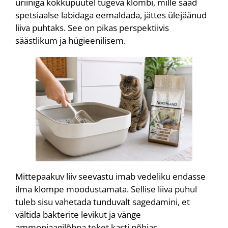
uriiniga kokkupuutel tugeva klombi, mille saad
spetsiaalse labidaga eemaldada, jättes ülejäänud
liiva puhtaks. See on pikas perspektiivis
säästlikum ja hügieenilisem.
Mittepaakuv liiv seevastu imab vedeliku endasse
ilma klompe moodustamata. Sellise liiva puhul
tuleb sisu vahetada tunduvalt sagedamini, et
vältida bakterite levikut ja vänge
ammoniaagilõhna teket kasti põhjas.