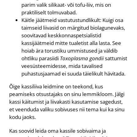
parim valik silikaat- või tofu-liiv, mis on
praktiliselt tolmuvabad.
Käitle jäätmeid vastutustundlikult: Kuigi osa
taimseid liivasid on märgitud biolagunevaks,
soovitavad keskkonnaspetsialistid
kassijäätmeid mitte tualetist alla lasta. See
hoiab ära torustiku ummistused ja väldib
ohtliku parasiidi
Toxoplasma gondii
sattumist
veesüsteemidesse, mida tavalised
puhastusjaamad ei suuda täielikult hävitada.
Õige kassiliiva leidmine on teekond, kus
peamiseks otsustajaks on sinu lemmikloom. Jälgi
kassi käitumist ja liivakasti kasutamise sagedust,
et veenduda valiku sobivuses nii tema kui ka sinu
kodu jaoks.
Kas soovid leida oma kassile sobivaima ja