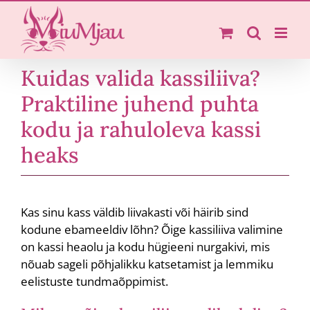
Skip
to
content
Kuidas valida kassiliiva?
Praktiline juhend puhta
kodu ja rahuloleva kassi
heaks
Kas sinu kass väldib liivakasti või häirib sind
kodune ebameeldiv lõhn? Õige kassiliiva valimine
on kassi heaolu ja kodu hügieeni nurgakivi, mis
nõuab sageli põhjalikku katsetamist ja lemmiku
eelistuste tundmaõppimist.