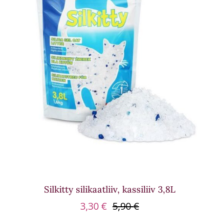
Silkitty silikaatliiv, kassiliiv 3,8L
3,30
€
5,90
€
Algne
Praegune