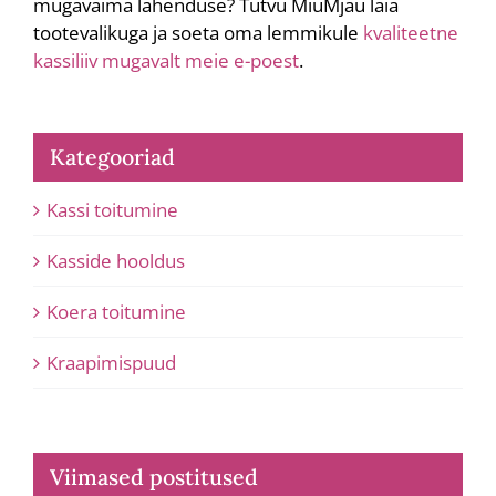
mugavaima lahenduse? Tutvu MiuMjau laia
tootevalikuga ja soeta oma lemmikule
kvaliteetne
kassiliiv mugavalt meie e-poest
.
Kategooriad
Kassi toitumine
Kasside hooldus
Koera toitumine
Kraapimispuud
Viimased postitused