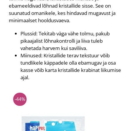
ebameeldivad lõhnad kristallide sisse. See on
suunatud omanikele, kes hindavad mugavust ja
minimaalset hooldusvaeva.
Plussid: Tekitab väga vähe tolmu, pakub
pikaajalist lõhnakontrolli ja liiva tuleb
vahetada harvem kui saviliiva.
Miinused: Kristallide terav tekstuur võib
tundlikele käppadele olla ebamugav ja osa
kasse võib karta kristallide krabinat liikumise
ajal.
-44%