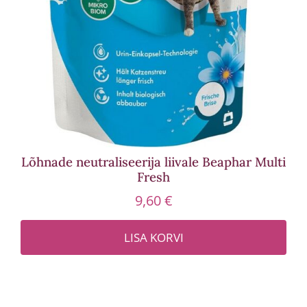
Lõhnade neutraliseerija liivale Beaphar Multi
Fresh
9,60
€
LISA KORVI