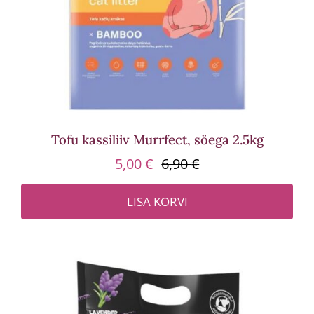
Tofu kassiliiv Murrfect, söega 2.5kg
5,00
€
6,90
€
Algne
Praegune
hind
hind
LISA KORVI
oli:
on:
6,90 €.
5,00 €.