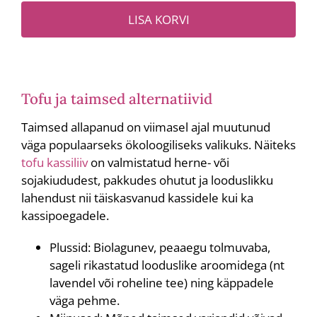
hind
hind
LISA KORVI
oli:
on:
5,90 €.
3,30 €.
Tofu ja taimsed alternatiivid
Taimsed allapanud on viimasel ajal muutunud
väga populaarseks ökoloogiliseks valikuks. Näiteks
tofu kassiliiv
on valmistatud herne- või
sojakiududest, pakkudes ohutut ja looduslikku
lahendust nii täiskasvanud kassidele kui ka
kassipoegadele.
Plussid: Biolagunev, peaaegu tolmuvaba,
sageli rikastatud looduslike aroomidega (nt
lavendel või roheline tee) ning käppadele
väga pehme.