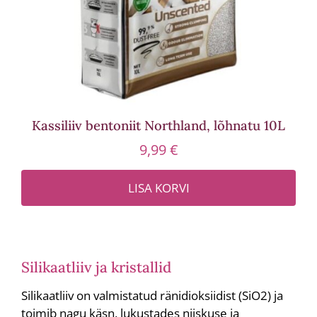
Kassiliiv bentoniit Northland, lõhnatu 10L
9,99
€
LISA KORVI
Silikaatliiv ja kristallid
Silikaatliiv on valmistatud ränidioksiidist (SiO2) ja
toimib nagu käsn, lukustades niiskuse ja