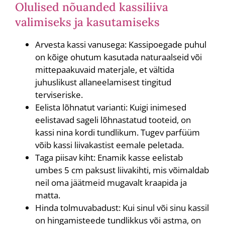
Olulised nõuanded kassiliiva
valimiseks ja kasutamiseks
Arvesta kassi vanusega: Kassipoegade puhul
on kõige ohutum kasutada naturaalseid või
mittepaakuvaid materjale, et vältida
juhuslikust allaneelamisest tingitud
terviseriske.
Eelista lõhnatut varianti: Kuigi inimesed
eelistavad sageli lõhnastatud tooteid, on
kassi nina kordi tundlikum. Tugev parfüüm
võib kassi liivakastist eemale peletada.
Taga piisav kiht: Enamik kasse eelistab
umbes 5 cm paksust liivakihti, mis võimaldab
neil oma jäätmeid mugavalt kraapida ja
matta.
Hinda tolmuvabadust: Kui sinul või sinu kassil
on hingamisteede tundlikkus või astma, on