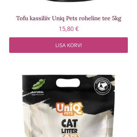
Tofu kassiliiv Uniq Pets roheline tee 5kg
15,80
€
LISA KORVI